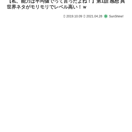
【私、能力は平均値でって言ったよね！】第1話 感想 異
世界ネタがモリモリでレベル高い！ｗ
2019.10.09
2021.04.28
SunShine!