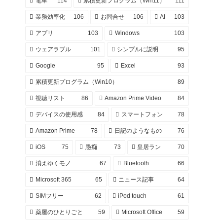
電車
114
累積更新プログラム（Win11）
111
業務効率化
106
お問合せ
106
AI
103
アプリ
103
Windows
103
ウェアラブル
101
シンプルに説明
95
Google
95
Excel
93
累積更新プログラム（Win10）
89
視聴リスト
86
Amazon Prime Video
84
デバイスの使用感
84
スマートフォン
78
Amazon Prime
78
日記のようなもの
76
iOS
75
愚痴
73
皇居ラン
70
消えゆくモノ
67
Bluetooth
66
Microsoft 365
65
ニュース記事
64
SIMフリー
62
iPod touch
61
薬屋のひとりごと
59
Microsoft Office
59