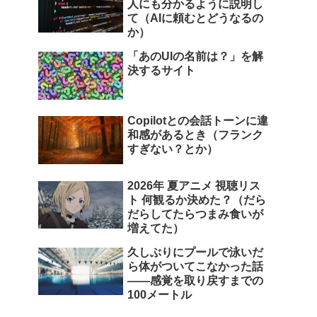
人にも分かるように説明し
て（AIに頼むとどうなるの
か）
「あのUIの名前は？」を解
決するサイト
Copilotとの会話トーンに違
和感があるとき（フランク
すぎない？とか）
2026年 夏アニメ 視聴リス
ト 何観るか決めた？（だら
だらしてたらつまみ食いが
増えてた）
久しぶりにプールで泳いだ
ら体がついてこなかった話
――感覚を取り戻すまでの
100メートル