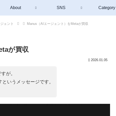
About
SNS
Category
ージェント
Manus（AIエージェント）をMetaが買収
etaが買収
2026.01.05
ですが。
ますというメッセージです。