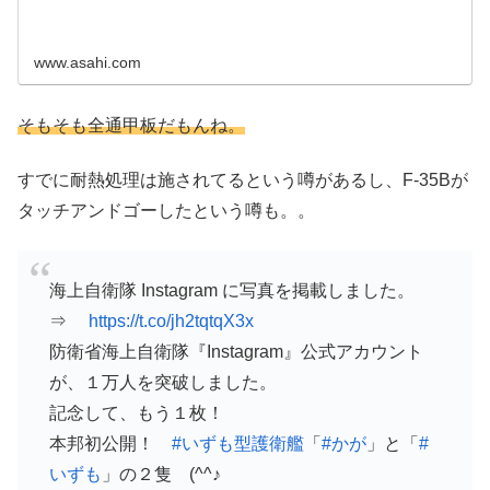
www.asahi.com
そもそも全通甲板だもんね。
すでに耐熱処理は施されてるという噂があるし、F-35Bが
タッチアンドゴーしたという噂も。。
海上自衛隊 Instagram に写真を掲載しました。
⇒
https://t.co/jh2tqtqX3x
防衛省海上自衛隊『Instagram』公式アカウント
が、１万人を突破しました。
記念して、もう１枚！
本邦初公開！
#いずも型護衛艦
「
#かが
」と「
#
いずも
」の２隻 (^^♪