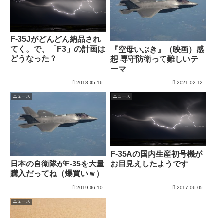
F-35Jがどんどん納品され
てく。で、「F3」の計画は
『空母いぶき』（映画）感
どうなった？
想 専守防衛って難しいテ
ーマ
2018.05.16
2021.02.12
ニュース
ニュース
F-35Aの国内生産初号機が
お目見えしたようです
日本の自衛隊がF-35を大量
購入だってね（爆買いｗ）
2019.06.10
2017.06.05
ニュース