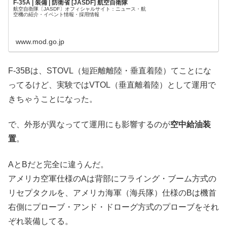
F-35A | 装備 | 防衛省 [JASDF] 航空自衛隊
航空自衛隊〔JASDF〕オフィシャルサイト：ニュース・航
空機の紹介・イベント情報・採用情報
www.mod.go.jp
F-35Bは、STOVL（短距離離陸・垂直着陸）てことにな
ってるけど、実験ではVTOL（垂直離着陸）として運用で
きちゃうことになった。
で、外形が異なってて運用にも影響するのが
空中給油装
置
。
AとBだと完全に違うんだ。
アメリカ空軍仕様のAは背部にフライング・ブーム方式の
リセプタクルを、アメリカ海軍（海兵隊）仕様のBは機首
右側にプローブ・アンド・ドローグ方式のプローブをそれ
ぞれ装備してる。