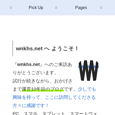
Pick Up
Pages
wnkhs.net へ ようこそ！
『
wnkhs.net
』へのご来訪あ
りがとうございます。
試行が続きながら、おかげさ
まで
運営10年目のブログ
です。
少しでも
興味を持って、ここに訪問してくださる
方々に感謝です！
PC、スマホ、タブレット、スマートウォ