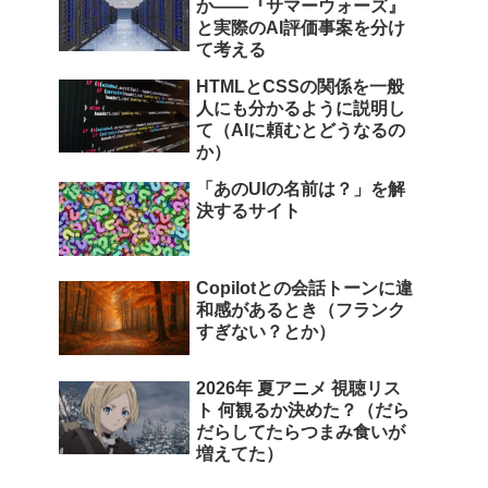
か――『サマーウォーズ』
と実際のAI評価事案を分け
て考える
HTMLとCSSの関係を一般
人にも分かるように説明し
て（AIに頼むとどうなるの
か）
「あのUIの名前は？」を解
決するサイト
Copilotとの会話トーンに違
和感があるとき（フランク
すぎない？とか）
2026年 夏アニメ 視聴リス
ト 何観るか決めた？（だら
だらしてたらつまみ食いが
増えてた）