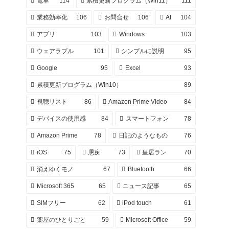
電車
114
累積更新プログラム（Win11）
111
業務効率化
106
お問合せ
106
AI
104
アプリ
103
Windows
103
ウェアラブル
101
シンプルに説明
95
Google
95
Excel
93
累積更新プログラム（Win10）
89
視聴リスト
86
Amazon Prime Video
84
デバイスの使用感
84
スマートフォン
78
Amazon Prime
78
日記のようなもの
76
iOS
75
愚痴
73
皇居ラン
70
消えゆくモノ
67
Bluetooth
66
Microsoft 365
65
ニュース記事
65
SIMフリー
62
iPod touch
61
薬屋のひとりごと
59
Microsoft Office
59