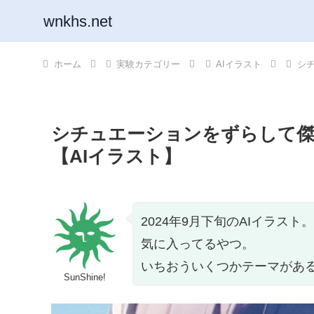
wnkhs.net
ホーム
実験カテゴリー
AIイラスト
シ
シチュエーションをずらして
【AIイラスト】
2024年9月下旬のAIイラスト。
気に入ってるやつ。
いちおういくつかテーマがあ
SunShine!