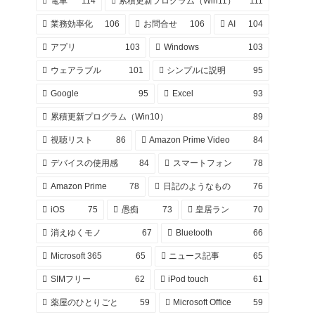
電車
114
累積更新プログラム（Win11）
111
業務効率化
106
お問合せ
106
AI
104
アプリ
103
Windows
103
ウェアラブル
101
シンプルに説明
95
Google
95
Excel
93
累積更新プログラム（Win10）
89
視聴リスト
86
Amazon Prime Video
84
デバイスの使用感
84
スマートフォン
78
Amazon Prime
78
日記のようなもの
76
iOS
75
愚痴
73
皇居ラン
70
消えゆくモノ
67
Bluetooth
66
Microsoft 365
65
ニュース記事
65
SIMフリー
62
iPod touch
61
薬屋のひとりごと
59
Microsoft Office
59