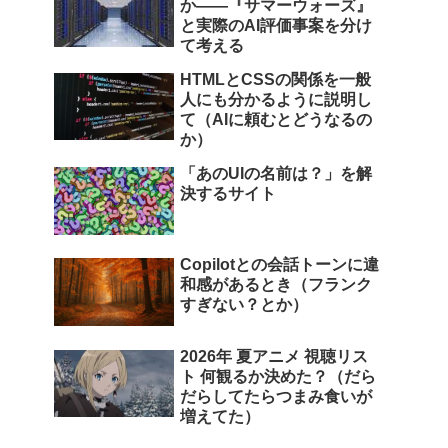
か――『サマーウォーズ』
と実際のAI評価事案を分け
て考える
HTMLとCSSの関係を一般
人にも分かるように説明し
て（AIに頼むとどうなるの
か）
「あのUIの名前は？」を解
決するサイト
Copilotとの会話トーンに違
和感があるとき（フランク
すぎない？とか）
2026年 夏アニメ 視聴リス
ト 何観るか決めた？（だら
だらしてたらつまみ食いが
増えてた）