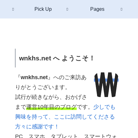
Pick Up
Pages
wnkhs.net へ ようこそ！
『
wnkhs.net
』へのご来訪あ
りがとうございます。
試行が続きながら、おかげさ
まで
運営10年目のブログ
です。
少しでも
興味を持って、ここに訪問してくださる
方々に感謝です！
PC、スマホ、タブレット、スマートウォ