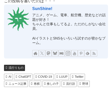
この投稿を書いたのは・・・
SunShine!
アニメ、ゲーム、電車、航空機、歴史などの話
題が好き！
ちゃんと仕事もしてるよ。ただのしがない会社
員。
AIイラストとSNSをいろいろ試すのが密かなブ
ーム。
流行りもの
AI
ChatGPT
COVID-19
LUUP
Twitter
ニュース記事
将棋
推しの子
流行語
野球