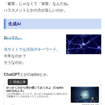
「被害」じゃなくて「加害」なんだね。
ハラスメントとかの方が近しいのか。
生成AI
知ってた。
当サイトでも注目のキーワード。
今年なのか？
そうなのか。
ChatGPT
とかCopilotとか。
せっかくだから何か描いておくれよ（Copilot
with DALL-E）
これぞ生成AIってことで。せっかくCopilotから DALL-E 3
で画像をつくり出せるってことだからさ。