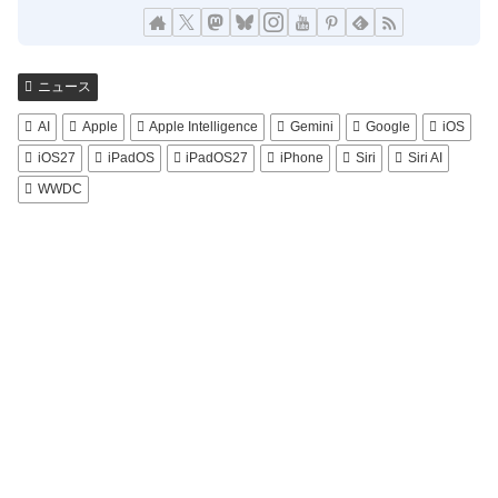
ニュース
AI
Apple
Apple Intelligence
Gemini
Google
iOS
iOS27
iPadOS
iPadOS27
iPhone
Siri
Siri AI
WWDC