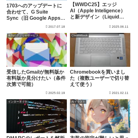
【WWDC25】エッジ
1703へのアップデートに
AI（Apple Inteligence）
合わせて、G Suite
と新デザイン（Liquid
Sync（旧 Google Apps
Design）
Sync）も自動アップデー
2017.07.18
2025.06.11
ト
個別のアプリやサービス
Chromebook
受信したGmailが無料版か
Chromebookを買いまし
有料版か見分けたい（条件
た（複数ユーザーで切り替
次第で可能）
えて使う）
2025.02.19
2021.02.11
インターネット
AIイラスト