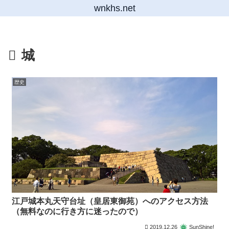
wnkhs.net
城
歴史
江戸城本丸天守台址（皇居東御苑）へのアクセス方法
（無料なのに行き方に迷ったので）
2019.12.26
SunShine!