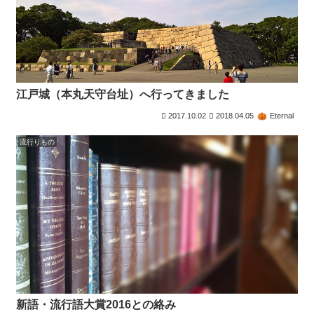
江戸城（本丸天守台址）へ行ってきました
2017.10.02
2018.04.05
Eternal
流行りもの
新語・流行語大賞2016との絡み