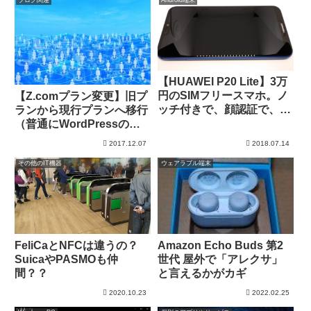
【HUAWEI P20 Lite】3万
円のSIMフリースマホ。ノ
【Z.comプラン変更】旧プ
ッチ付きで、顔認証で、デ
ランから現行プランへ移行
ュアルカメラで。（ANE-
（普通にWordPressの移
LX2J）
行になりました）
2017.12.07
2018.07.14
その他のIT機器
ウェアラブル端末
FeliCaとNFCは違うの？
Amazon Echo Buds 第2
SuicaやPASMOも仲
世代 屋外で「アレクサ」
間？？
と言えるかがカギ
2020.10.23
2022.02.25