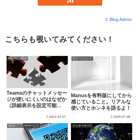
Blog Admin
こちらも覗いてみてください！
MS Office関連
AIエージェント
Teamsのチャットメッセー
Manusを有料版にしてから
ジが使いにくいのはなぜか
感じていること。リアルな
（詳細表示を設定可能
使い方とホンネを語るよ！
か？）
2022.02.07
2026.07.08
個別のアプリやサービス
インターネット