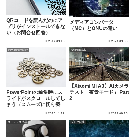
QRコードを読んだのにア
メディアコンバータ
プリがインストールできな
（MC）とONUの違い
い（お問合せ回答）
2019.03.13
2024.03.05
PowerPoint関連
Android端末
【Xiaomi Mi A3】AIカメラ
テスト「夜景モード」 Part
PowerPointの編集時にス
2
ライドがスクロールしてし
まう（スムーズに切り替え
られなかったので対策！）
2016.11.12
2019.09.10
オーディオ機器
ブログ関連