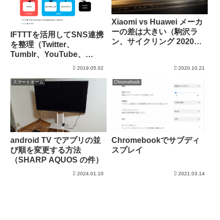
Xiaomi vs Huawei メーカ
ーの差は大きい（駒沢ラ
IFTTTを活用してSNS連携
ン、サイクリング 2020年
を整理（Twitter、
10月20日）
Tumblr、YouTube、
Pinterest、Instagram）
2019.05.02
2020.10.21
スマートホーム
Chromebook
android TV でアプリの並
Chromebookでサブディ
び順を変更する方法
スプレイ
（SHARP AQUOS の件）
2024.01.10
2021.03.14