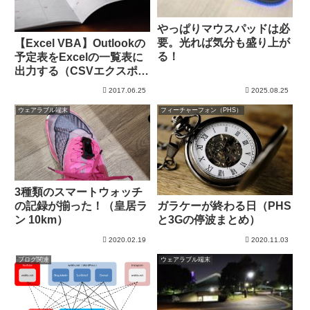
やっぱりマウスパッドは必
要。光れば気分も盛り上が
【Excel VBA】Outlookの
る！
予定表をExcelの一覧表に
出力する（CSVエクスポー
トなし）
2017.06.25
2025.08.25
ウェアラブル端末
フィーチャーフォン（PHS）
3種類のスマートウォッチ
の記録が揃った！（皇居ラ
ガラケーが終わる日（PHS
ン 10km）
と3Gの停波まとめ）
2020.02.19
2020.11.03
ブログ関連
ウェアラブル端末