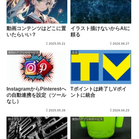
動画コンテンツはどこに置
イラスト描けないからAIに
いたらいい？
頼る
2025.05.21
2024.06.27
個別のアプリやサービス
生活
InstagramからPinterestへ
Tポイントは終了しVポイ
の自動連携を設定（ツール
ントに統合
なし）
2025.05.26
2024.04.23
AIイラスト
個別のアプリやサービス