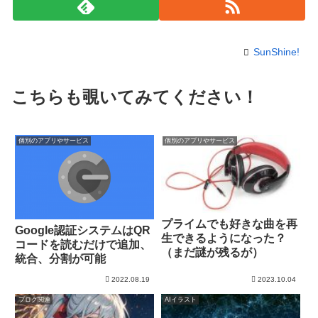
SunShine!
こちらも覗いてみてください！
個別のアプリやサービス
個別のアプリやサービス
プライムでも好きな曲を再
Google認証システムはQR
生できるようになった？
コードを読むだけで追加、
（まだ謎が残るが）
統合、分割が可能
2022.08.19
2023.10.04
ブログ関連
AIイラスト