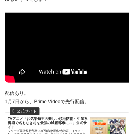
配信あり。
1月7日から、Prime Videoで先行配信。
TVアニメ「お気楽領主の楽しい領地防衛～生産系
魔術で名もなき村を最強の城塞都市に～」公式サ
イト
シリーズ累計発行部数200万部超!原作:赤池宗、イラスト: