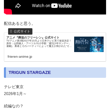
配信あると思う。
アニメ『葬送のフリーレン』公式サイト
TVアニメ第3期2027年10月より日本テレビ系で放送決定！
原作：山田鐘人・アベツカサ(小学館「週刊少年サンデー」
連載)、勇者とそのパーティーによって魔王が倒された“その
後”の世界を舞台に、 勇者と共に魔王を打倒した千年以上生
きる魔法使い・...
frieren-anime.jp
TRIGUN STARGAZE
テレビ東京
2026年1月～
続編なの？