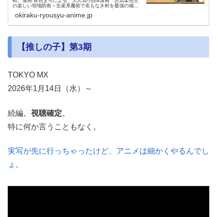
転、漫画:青色まろによる、大人気小説&漫画「お気楽領主
の楽しい領地防衛～生産系魔術で名もなき村を最強の城塞
都市に～」TVアニメ化決定!
okiraku-ryousyu-anime.jp
【推しの子】第3期
TOKYO MX
2026年1月14日（水）～
続編。
視聴確定
。
特に何か言うこともなく。
実写が先に行っちゃったけど、アニメは細かくやるんでし
ょ。