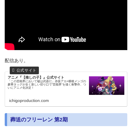
配信あり。
アニメ『【推しの子】』公式サイト
「この芸能界において嘘は武器だ」赤坂アカ×横槍メンゴの
豪華タッグが全く新しい切り口で”芸能界”を描く衝撃作、つ
いにアニメ化決定！
ichigoproduction.com
葬送のフリーレン 第2期