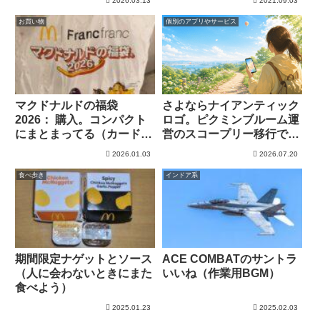
2026.03.13
2021.09.03
お買い物
個別のアプリやサービス
マクドナルドの福袋
さよならナイアンティック
2026： 購入。コンパクト
ロゴ。ピクミンブルーム運
にまとまってる（カードな
営のスコープリー移行で思
かった。。）
うこと
2026.01.03
2026.07.20
食べ歩き
インドア系
期間限定ナゲットとソース
ACE COMBATのサントラ
（人に会わないときにまた
いいね（作業用BGM）
食べよう）
2025.01.23
2025.02.03