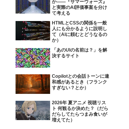
か――『サマーウォーズ』
と実際のAI評価事案を分け
て考える
HTMLとCSSの関係を一般
人にも分かるように説明し
て（AIに頼むとどうなるの
か）
「あのUIの名前は？」を解
決するサイト
Copilotとの会話トーンに違
和感があるとき（フランク
すぎない？とか）
2026年 夏アニメ 視聴リス
ト 何観るか決めた？（だら
だらしてたらつまみ食いが
増えてた）