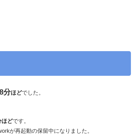
38分
ほど
でした。
分ほど
です。
eworkが再起動の保留中になりました。