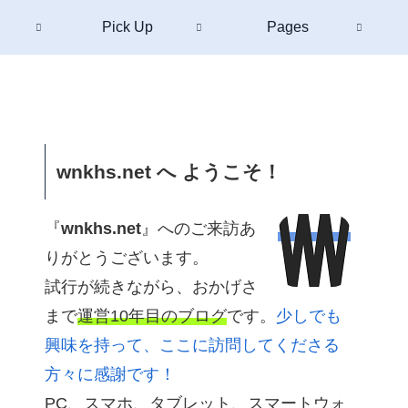
Pick Up
Pages
wnkhs.net へ ようこそ！
『
wnkhs.net
』へのご来訪あ
りがとうございます。
試行が続きながら、おかげさ
まで
運営10年目のブログ
です。
少しでも
興味を持って、ここに訪問してくださる
方々に感謝です！
PC、スマホ、タブレット、スマートウォ