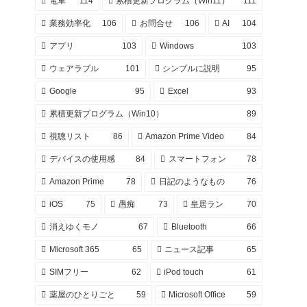
電車
114
累積更新プログラム（Win11）
111
業務効率化
106
お問合せ
106
AI
104
アプリ
103
Windows
103
ウェアラブル
101
シンプルに説明
95
Google
95
Excel
93
累積更新プログラム（Win10）
89
視聴リスト
86
Amazon Prime Video
84
デバイスの使用感
84
スマートフォン
78
Amazon Prime
78
日記のようなもの
76
iOS
75
愚痴
73
皇居ラン
70
消えゆくモノ
67
Bluetooth
66
Microsoft 365
65
ニュース記事
65
SIMフリー
62
iPod touch
61
薬屋のひとりごと
59
Microsoft Office
59