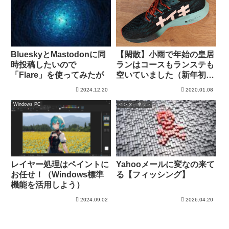
【閑散】小雨で年始の皇居
BlueskyとMastodonに同
ランはコースもランステも
時投稿したいので
空いていました（新年初走
「Flare」を使ってみたが
り）
2024.12.20
2020.01.08
Windows PC
インターネット
レイヤー処理はペイントに
Yahooメールに変なの来て
お任せ！（Windows標準
る【フィッシング】
機能を活用しよう）
2024.09.02
2026.04.20