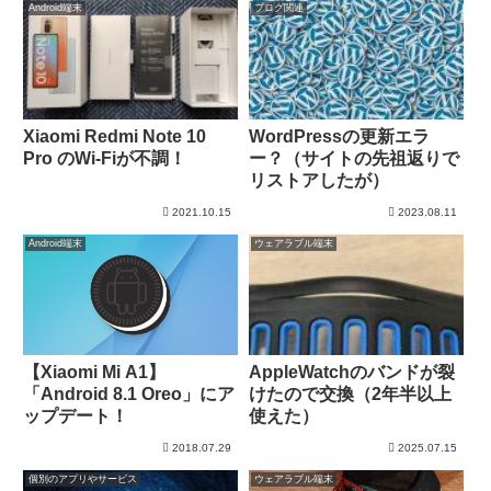
Android端末
ブログ関連
Xiaomi Redmi Note 10
WordPressの更新エラ
Pro のWi-Fiが不調！
ー？（サイトの先祖返りで
リストアしたが）
2021.10.15
2023.08.11
Android端末
ウェアラブル端末
【Xiaomi Mi A1】
AppleWatchのバンドが裂
「Android 8.1 Oreo」にア
けたので交換（2年半以上
ップデート！
使えた）
2018.07.29
2025.07.15
個別のアプリやサービス
ウェアラブル端末