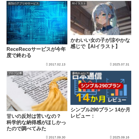
個別のアプリやサービス
AIイラスト
かわいい女の子が涼やかな
感じで【AIイラスト】
ReceRecoサービスが今年
度で終わる
2017.02.13
2025.07.31
ブログ記事
通信キャリア
シンプル290プラン 14か月
レビュー：
甘いの反対は苦いなの？
科学的な納得感がほしかっ
たので調べてみた
2017.09.30
2025.09.16