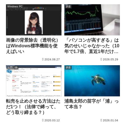
Windows PC
調査
画像の背景除去（透明化）
「パソコンが高すぎる」は
はWindows標準機能を使
気のせいじゃなかった（10
えばいい
年で1.7倍、直近1年だけで
2万円上昇の衝撃）
2024.08.27
2026.05.29
お買い物
調査
転売を止めさせる方法はた
浦島太郎の苗字が「浦」っ
だ1つ！（法律で縛って、
て本当？
どう取り締まる？）
2020.03.12
2026.01.04