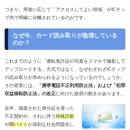
つまり、用途に応じて「アクセスしてよい領域」がICチッ
プ内で明確に分離されているのがです。
なぜ今、カード読み取りが急増している
のか？
これまでのように「運転免許証の写真をスマホで撮影して
アップロードする」方式ではなく、なぜわざわざICチップ
の読み取りが求められるようになっているのでしょうか。
その背景には、
「携帯電話不正利用防止法」および「犯罪
収益移転防止法」の改正
に向けた政府の動きがあります。
近年、偽造された身分証を使った
不正契約や、それに伴う
特殊詐欺
や
闇バイト
が深刻な社会問題化し