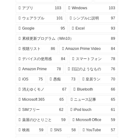
アプリ
103
Windows
103
ウェアラブル
101
シンプルに説明
97
Google
95
Excel
93
累積更新プログラム（Win10）
89
視聴リスト
86
Amazon Prime Video
84
デバイスの使用感
84
スマートフォン
78
Amazon Prime
78
日記のようなもの
76
iOS
75
愚痴
73
皇居ラン
70
消えゆくモノ
67
Bluetooth
66
Microsoft 365
65
ニュース記事
65
SIMフリー
62
iPod touch
61
薬屋のひとりごと
59
Microsoft Office
59
映画
59
SNS
58
YouTube
57