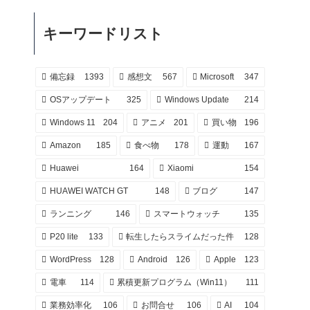
キーワードリスト
備忘録
1393
感想文
567
Microsoft
347
OSアップデート
325
Windows Update
214
Windows 11
204
アニメ
201
買い物
196
Amazon
185
食べ物
178
運動
167
Huawei
164
Xiaomi
154
HUAWEI WATCH GT
148
ブログ
147
ランニング
146
スマートウォッチ
135
P20 lite
133
転生したらスライムだった件
128
WordPress
128
Android
126
Apple
123
電車
114
累積更新プログラム（Win11）
111
業務効率化
106
お問合せ
106
AI
104