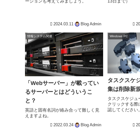
ージョンも考えてみましょう。
13日まで）
2024.03.11
Blog Admin
20
情報システム関連
Windows PC
タスクスケ
「Webサーバー」が載ってい
集は削除新
るサーバーとはどういうこ
タスクスケジュ
と？
クリックする際
認してください
英語と固有名詞が絡み合って難しく見
えますよね。
2022.03.24
Blog Admin
20