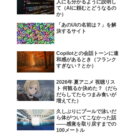
人にも分かるように説明し
て（AIに頼むとどうなるの
か）
「あのUIの名前は？」を解
決するサイト
Copilotとの会話トーンに違
和感があるとき（フランク
すぎない？とか）
2026年 夏アニメ 視聴リス
ト 何観るか決めた？（だら
だらしてたらつまみ食いが
増えてた）
久しぶりにプールで泳いだ
ら体がついてこなかった話
――感覚を取り戻すまでの
100メートル