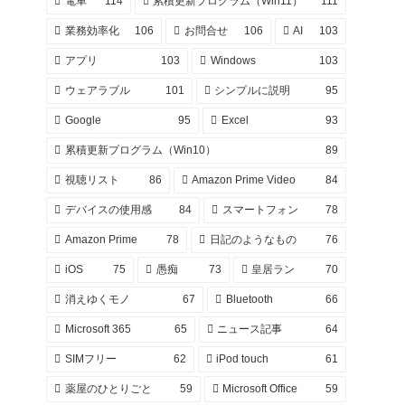
電車
114
累積更新プログラム（Win11）
111
業務効率化
106
お問合せ
106
AI
103
アプリ
103
Windows
103
ウェアラブル
101
シンプルに説明
95
Google
95
Excel
93
累積更新プログラム（Win10）
89
視聴リスト
86
Amazon Prime Video
84
デバイスの使用感
84
スマートフォン
78
Amazon Prime
78
日記のようなもの
76
iOS
75
愚痴
73
皇居ラン
70
消えゆくモノ
67
Bluetooth
66
Microsoft 365
65
ニュース記事
64
SIMフリー
62
iPod touch
61
薬屋のひとりごと
59
Microsoft Office
59