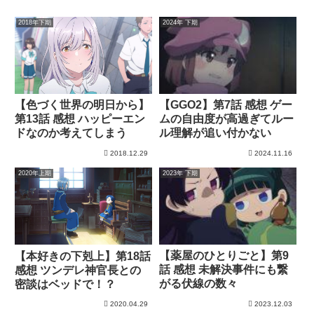
2018年下期
2024年 下期
【色づく世界の明日から】
【GGO2】第7話 感想 ゲー
第13話 感想 ハッピーエン
ムの自由度が高過ぎてルー
ドなのか考えてしまう
ル理解が追い付かない
2018.12.29
2024.11.16
2020年上期
2023年 下期
【薬屋のひとりごと】第9
【本好きの下剋上】第18話
話 感想 未解決事件にも繋
感想 ツンデレ神官長との
がる伏線の数々
密談はベッドで！？
2020.04.29
2023.12.03