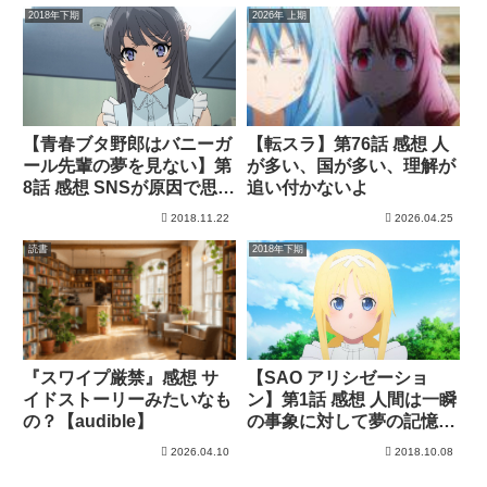
2018年下期
2026年 上期
【青春ブタ野郎はバニーガ
【転スラ】第76話 感想 人
ール先輩の夢を見ない】第
が多い、国が多い、理解が
8話 感想 SNSが原因で思春
追い付かないよ
期症候群なんてイマドキだ
2018.11.22
2026.04.25
読書
2018年下期
『スワイプ厳禁』感想 サ
【SAO アリシゼーショ
イドストーリーみたいなも
ン】第1話 感想 人間は一瞬
の？【audible】
の事象に対して夢の記憶を
創造する
2026.04.10
2018.10.08