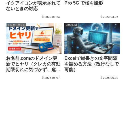
イクアイコンが表示されて
Pro 5G で桜を撮影
ないときの対応
2020.08.24
2023.03.25
インターネット
Excel関連
お名前.comのドメイン更
Excelで縦書きの文字間隔
新でヒヤリ（クレカの有効
を詰める方法（改行なしで
期限切れに気づかず、危う
可能）
く失効するところだった
2026.06.07
2025.05.02
話）