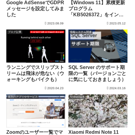
Google AdSenseでGDPR
【Windows 11】累積更新
メッセージを設定してみま
プログラム
した
「KB5026372」をインス
トール（22H2）
2023.08.09
2023.05.12
ブログ記事
情報システム関連
ランニングでスリップスト
SQL Server のサポート期
リームは飛沫が危ない（ウ
限の一覧（バージョンごと
ォーキングもバイクも）
に気にしておきましょう）
2020.04.23
2024.03.16
個別のアプリやサービス
Android端末
Zoomのユーザー一覧でマ
Xiaomi Redmi Note 11