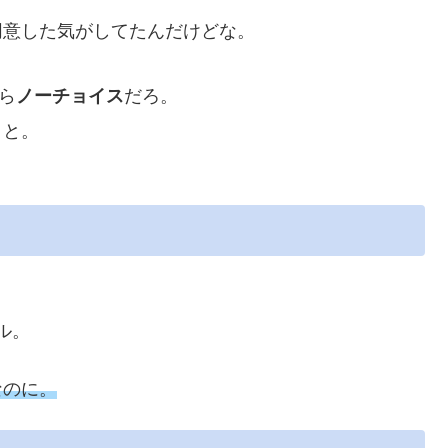
同意した気がしてたんだけどな。
ら
ノーチョイス
だろ。
こと。
ル。
なのに。