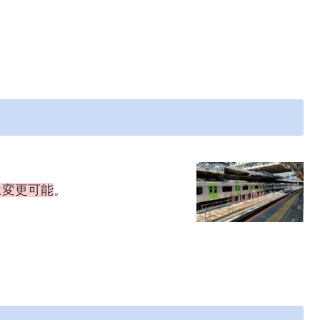
に変更可能
。