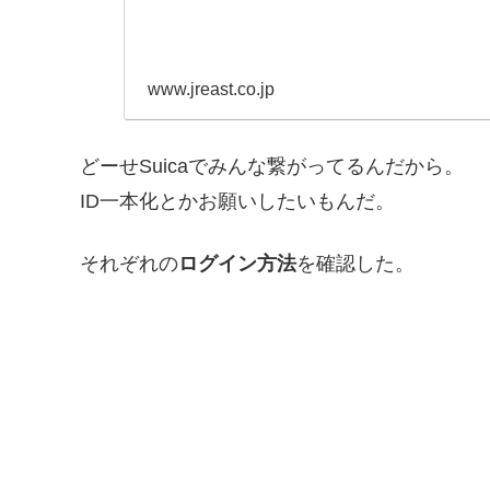
www.jreast.co.jp
どーせSuicaでみんな繋がってるんだから。
ID一本化とかお願いしたいもんだ。
それぞれの
ログイン方法
を確認した。