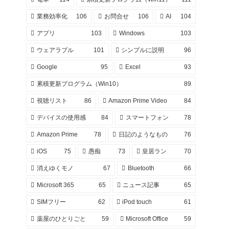
業務効率化
106
お問合せ
106
AI
104
アプリ
103
Windows
103
ウェアラブル
101
シンプルに説明
96
Google
95
Excel
93
累積更新プログラム（Win10）
89
視聴リスト
86
Amazon Prime Video
84
デバイスの使用感
84
スマートフォン
78
Amazon Prime
78
日記のようなもの
76
iOS
75
愚痴
73
皇居ラン
70
消えゆくモノ
67
Bluetooth
66
Microsoft 365
65
ニュース記事
65
SIMフリー
62
iPod touch
61
薬屋のひとりごと
59
Microsoft Office
59