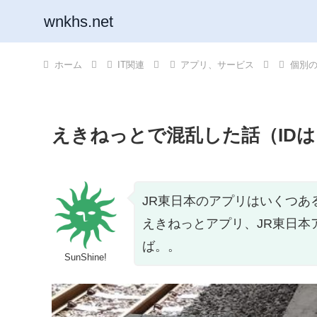
wnkhs.net
ホーム
IT関連
アプリ、サービス
個別
えきねっとで混乱した話（ID
JR東日本のアプリはいくつあ
えきねっとアプリ、JR東日本ア
ば。。
SunShine!