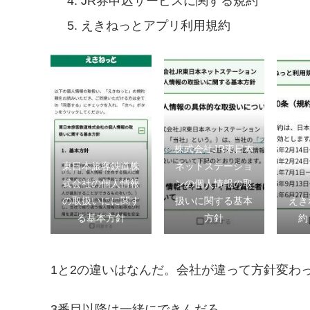
JR券申込サービスに関する規約
えきねっとアプリ利用規約
株式会社JR東日本
東日本旅客鉄道株
ネットステーショ
式会社の個人情報
ンの個人情報の取
の取扱いにに関す
扱いに関する基本
えき
る基本方針
方針
約
1と2の違いはなんだ。会社が違って方針変わ
3番目以降は一緒にできんだろ。