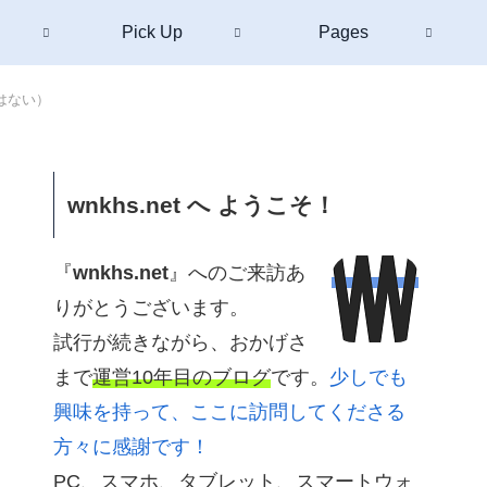
Pick Up
Pages
はない）
wnkhs.net へ ようこそ！
『
wnkhs.net
』へのご来訪あ
りがとうございます。
試行が続きながら、おかげさ
まで
運営10年目のブログ
です。
少しでも
興味を持って、ここに訪問してくださる
方々に感謝です！
PC、スマホ、タブレット、スマートウォ