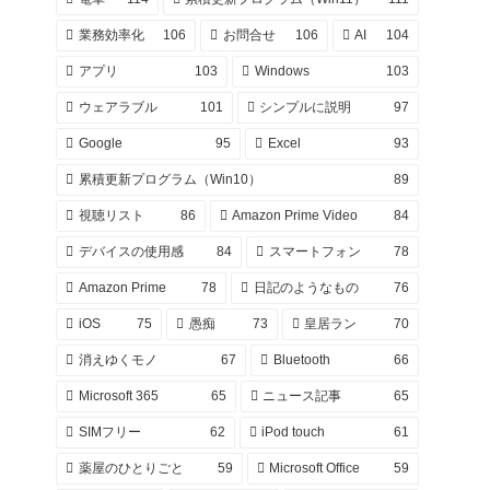
業務効率化
106
お問合せ
106
AI
104
アプリ
103
Windows
103
ウェアラブル
101
シンプルに説明
97
Google
95
Excel
93
累積更新プログラム（Win10）
89
視聴リスト
86
Amazon Prime Video
84
デバイスの使用感
84
スマートフォン
78
Amazon Prime
78
日記のようなもの
76
iOS
75
愚痴
73
皇居ラン
70
消えゆくモノ
67
Bluetooth
66
Microsoft 365
65
ニュース記事
65
SIMフリー
62
iPod touch
61
薬屋のひとりごと
59
Microsoft Office
59