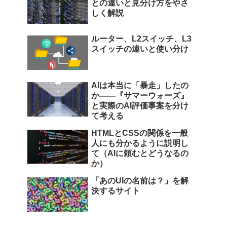
との違いと見分け方をやさ
しく解説
ルーター、L2スイッチ、L3
スイッチの違いと使い分け
AIは本当に「暴走」したの
か――『サマーウォーズ』
と実際のAI評価事案を分け
て考える
HTMLとCSSの関係を一般
人にも分かるように説明し
て（AIに頼むとどうなるの
か）
「あのUIの名前は？」を解
決するサイト