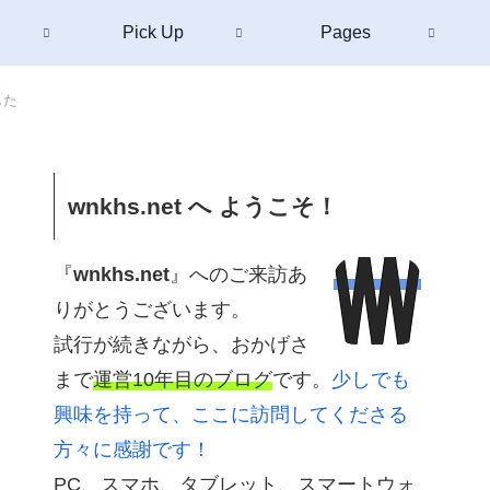
Pick Up
Pages
した
wnkhs.net へ ようこそ！
『
wnkhs.net
』へのご来訪あ
りがとうございます。
試行が続きながら、おかげさ
まで
運営10年目のブログ
です。
少しでも
興味を持って、ここに訪問してくださる
方々に感謝です！
PC、スマホ、タブレット、スマートウォ