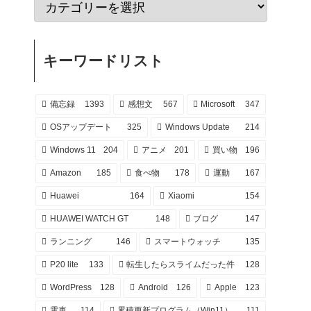
キーワードリスト
備忘録
1393
感想文
567
Microsoft
347
OSアップデート
325
Windows Update
214
Windows 11
204
アニメ
201
買い物
196
Amazon
185
食べ物
178
運動
167
Huawei
164
Xiaomi
154
HUAWEI WATCH GT
148
ブログ
147
ランニング
146
スマートウォッチ
135
P20 lite
133
転生したらスライムだった件
128
WordPress
128
Android
126
Apple
123
電車
114
累積更新プログラム（Win11）
111