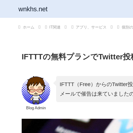
wnkhs.net
ホーム
IT関連
アプリ、サービス
個別
IFTTTの無料プランでTwitt
IFTTT（Free）からのTwit
メールで催告は来ていました
Blog Admin