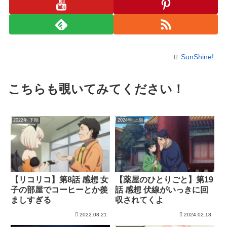
SunShine!
こちらも覗いてみてください！
2022年 下期
2024年 上期
【リコリコ】第8話 感想 女
【薬屋のひとりごと】第19
子の部屋でコーヒーとか羨
話 感想 伏線がいっきに回
ましすぎる
収されてくよ
2022.08.21
2024.02.18