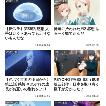
2026年 下期
2023年 上期
【転スラ】第85話 感想 人
神達に拾われた男2 感想 ゆ
手はいくらあっても足りな
るーく観てたんだ
いもんだな
2026.07.04
2023.03.30
2018年下期
感想（アニメ）
【色づく世界の明日から】
PSYCHO-PASS SS（劇場
第11話 感想 それぞれの成
版三部作）日本を取り巻く
長がお互いの別れをより辛
様子が分かったよ
くする
2018.12.16
2023.04.23
2021年 上期
2026年 上期