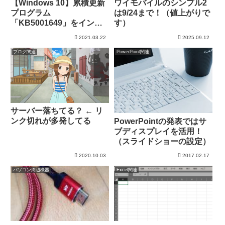
【Windows 10】累積更新
ワイモバイルのシンプル2
プログラム
は9/24まで！（値上がりで
「KB5001649」をインス
す）
トール（20H2）
2021.03.22
2025.09.12
ブログ関連
PowerPoint関連
サーバー落ちてる？ ← リ
ンク切れが多発してる
PowerPointの発表ではサ
ブディスプレイを活用！
（スライドショーの設定）
2020.10.03
2017.02.17
パソコン周辺機器
Excel関連