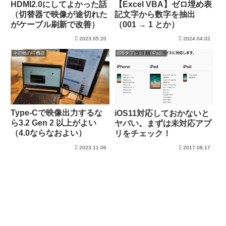
HDMI2.0にしてよかった話
【Excel VBA】ゼロ埋め表
（切替器で映像が途切れた
記文字から数字を抽出
がケーブル刷新で改善）
（001 → 1 とか）
2023.05.20
2024.04.02
その他のIT機器
iOSタブレット（iPad）
Type-Cで映像出力するな
iOS11対応しておかないと
ら3.2 Gen 2 以上がよい
ヤバい。まずは未対応アプ
（4.0ならなおよい）
リをチェック！
2023.11.06
2017.08.17