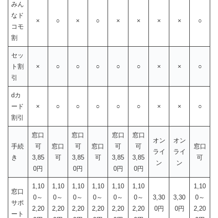
みん
なド
×
○
×
○
×
×
×
×
○
コモ
割
セッ
ト割
×
○
○
○
○
○
×
×
○
引
dカ
ード
×
○
○
○
○
○
×
×
○
割引
窓口
窓口
窓口
窓口
オン
オン
手続
可
窓口
可
窓口
可
可
窓口
ライ
ライ
き
3,85
可
3,85
可
3,85
3,85
可
ン
ン
0円
0円
0円
0円
1,10
1,10
1,10
1,10
1,10
1,10
1,10
窓口
0～
0～
0～
0～
0～
0～
3,30
3,30
0～
サポ
2,20
2,20
2,20
2,20
2,20
2,20
0円
0円
2,20
ート