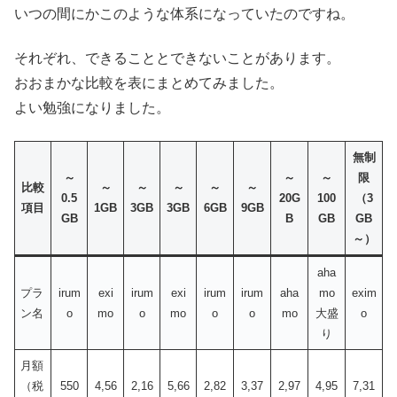
いつの間にかこのような体系になっていたのですね。
それぞれ、できることとできないことがあります。
おおまかな比較を表にまとめてみました。
よい勉強になりました。
無制
～
～
～
限
比較
～
～
～
～
～
0.5
20G
100
（3
項目
1GB
3GB
3GB
6GB
9GB
GB
B
GB
GB
～）
aha
プラ
irum
exi
irum
exi
irum
irum
aha
mo
exim
ン名
o
mo
o
mo
o
o
mo
大盛
o
り
月額
（税
550
4,56
2,16
5,66
2,82
3,37
2,97
4,95
7,31