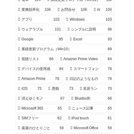
業務効率化
106
お問合せ
106
AI
104
アプリ
103
Windows
103
ウェアラブル
101
シンプルに説明
96
Google
95
Excel
93
累積更新プログラム（Win10）
89
視聴リスト
86
Amazon Prime Video
84
デバイスの使用感
84
スマートフォン
78
Amazon Prime
78
日記のようなもの
76
iOS
75
愚痴
73
皇居ラン
70
消えゆくモノ
67
Bluetooth
66
Microsoft 365
65
ニュース記事
65
SIMフリー
62
iPod touch
61
薬屋のひとりごと
59
Microsoft Office
59