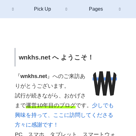
Pick Up
Pages
wnkhs.net へ ようこそ！
『
wnkhs.net
』へのご来訪あ
りがとうございます。
試行が続きながら、おかげさ
まで
運営10年目のブログ
です。
少しでも
興味を持って、ここに訪問してくださる
方々に感謝です！
PC、スマホ、タブレット、スマートウォ