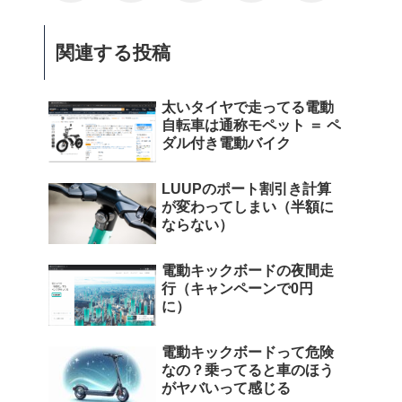
関連する投稿
太いタイヤで走ってる電動
自転車は通称モペット ＝ ペ
ダル付き電動バイク
LUUPのポート割引き計算
が変わってしまい（半額に
ならない）
電動キックボードの夜間走
行（キャンペーンで0円
に）
電動キックボードって危険
なの？乗ってると車のほう
がヤバいって感じる