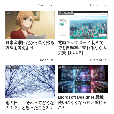
2020.02.23
2024.10.11
生活
乗り物と交通
月末金曜日だから早く帰る
電動キックボード 初めて
方法を考えよう
でも自転車に乗れるなら大
丈夫【LUUP】
2022.01.28
2023.07.15
流行りもの
個別のアプリやサービス
Microsoft Designer 最近
使いにくくなったと感じる
雨の日、「それってどうな
こと
の？？」と思ったこと3つ