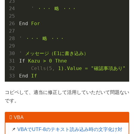
'
・・・ 略 ・・・
End
For
'
・・・ 略 ・・・
'
メッセージ（E1に書き込み）
If
Kazu > 0 Thne
Cells(5,
1).Value = "確認事項あり"
End
If
コピペして、適当に修正して活用していただいて問題ない
です。
VBA
VBAでUTF-8のテキスト読み込み時の文字化け対