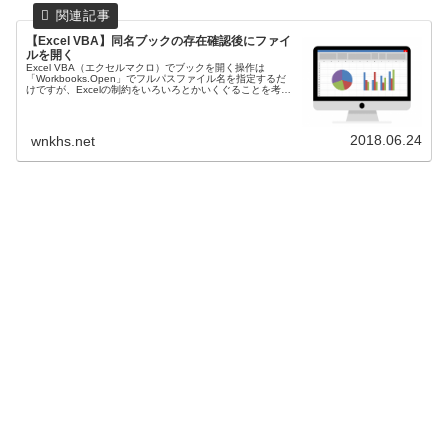
【Excel VBA】同名ブックの存在確認後にファイ
ルを開く
Excel VBA（エクセルマクロ）でブックを開く操作は
「Workbooks.Open」でフルパスファイル名を指定するだ
けですが、Excelの制約をいろいろとかいくぐることを考え
ないと、マクロが異常終了するリスクだらけです。自分だ
けで使っている分にはよいのですが、誰かにも使ってもら
おうと思った場合には、エラーは極力発生しないようにし
たいものです。
2018.06.24
wnkhs.net