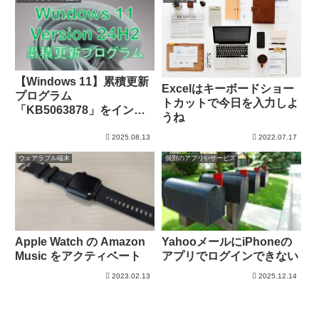
【Windows 11】累積更新
Excelはキーボードショー
プログラム
トカットで今日を入力しよ
「KB5063878」をインス
うね
トール
2025.08.13
2022.07.17
ウェアラブル端末
個別のアプリやサービス
Apple Watch の Amazon
YahooメールにiPhoneの
Music をアクティベート
アプリでログインできない
2023.02.13
2025.12.14