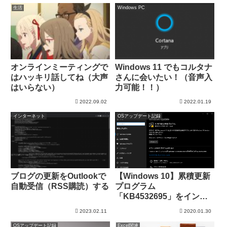
生活
Windows PC
オンラインミーティングで
Windows 11 でもコルタナ
はハッキリ話してね（大声
さんに会いたい！（音声入
はいらない）
力可能！！）
2022.09.02
2022.01.19
インターネット
OSアップデート記録
ブログの更新をOutlookで
【Windows 10】累積更新
自動受信（RSS購読）する
プログラム
「KB4532695」をインス
トール
2023.02.11
2020.01.30
OSアップデート記録
Excel関連