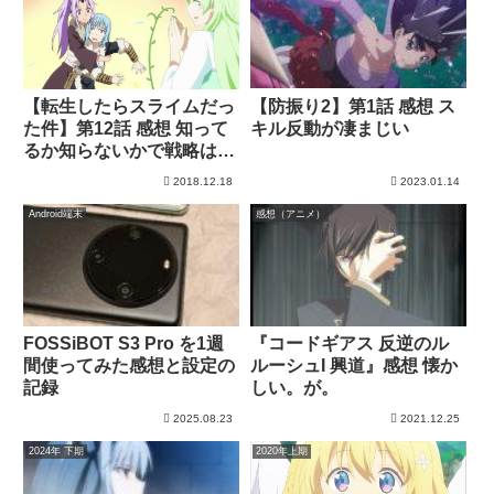
【防振り2】第1話 感想 ス
【転生したらスライムだっ
キル反動が凄まじい
た件】第12話 感想 知って
るか知らないかで戦略は変
わるもの
2018.12.18
2023.01.14
Android端末
感想（アニメ）
FOSSiBOT S3 Pro を1週
『コードギアス 反逆のル
間使ってみた感想と設定の
ルーシュI 興道』感想 懐か
記録
しい。が。
2025.08.23
2021.12.25
2024年 下期
2020年上期