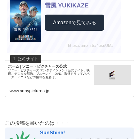
雪風 YUKIKAZE
Amazonで見てみる
https://amzn.to/4bsuUMJ
ホーム | ソニー・ピクチャーズ公式
ソニー・ピクチャーズ エンタテインメント公式サイト。映
画、デジタル配信、ブルーレイ、DVD、海外ドラマ/TVシリ
ーズ、アニメなどの情報をお届け。
www.sonypictures.jp
この投稿を書いたのは・・・
SunShine!