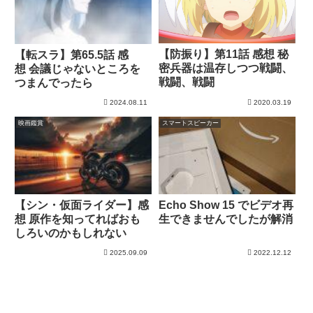
【防振り】第11話 感想 秘
【転スラ】第65.5話 感
密兵器は温存しつつ戦闘、
想 会議じゃないところを
戦闘、戦闘
つまんでったら
2024.08.11
2020.03.19
映画鑑賞
スマートスピーカー
【シン・仮面ライダー】感
Echo Show 15 でビデオ再
想 原作を知ってればおも
生できませんでしたが解消
しろいのかもしれない
2025.09.09
2022.12.12