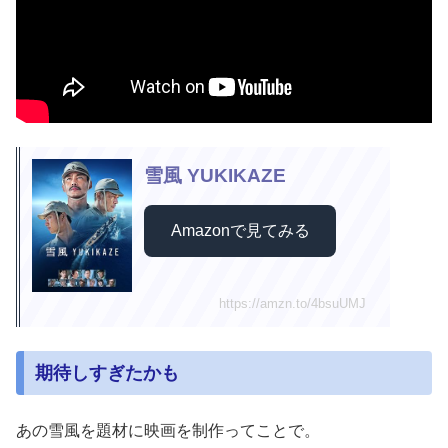
雪風 YUKIKAZE
Amazonで見てみる
https://amzn.to/4bsuUMJ
期待しすぎたかも
あの雪風を題材に映画を制作ってことで。