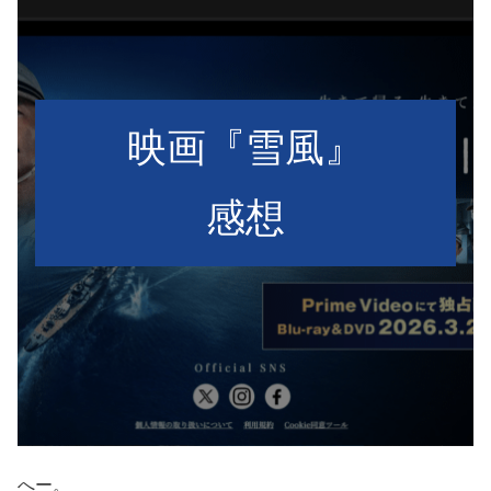
映画『雪風』
感想
へー。