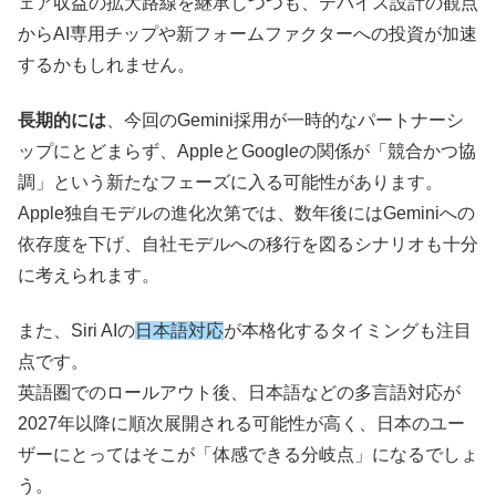
ェア収益の拡大路線を継承しつつも、デバイス設計の観点
からAI専用チップや新フォームファクターへの投資が加速
するかもしれません。
長期的には
、今回のGemini採用が一時的なパートナーシ
ップにとどまらず、AppleとGoogleの関係が「競合かつ協
調」という新たなフェーズに入る可能性があります。
Apple独自モデルの進化次第では、数年後にはGeminiへの
依存度を下げ、自社モデルへの移行を図るシナリオも十分
に考えられます。
また、Siri AIの
日本語対応
が本格化するタイミングも注目
点です。
英語圏でのロールアウト後、日本語などの多言語対応が
2027年以降に順次展開される可能性が高く、日本のユー
ザーにとってはそこが「体感できる分岐点」になるでしょ
う。