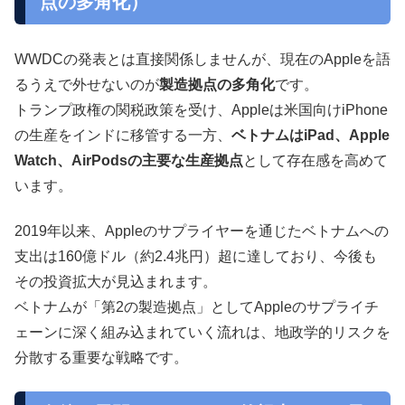
点の多角化）
WWDCの発表とは直接関係しませんが、現在のAppleを語
るうえで外せないのが
製造拠点の多角化
です。
トランプ政権の関税政策を受け、Appleは米国向けiPhone
の生産をインドに移管する一方、
ベトナムはiPad、Apple
Watch、AirPodsの主要な生産拠点
として存在感を高めて
います。
2019年以来、Appleのサプライヤーを通じたベトナムへの
支出は160億ドル（約2.4兆円）超に達しており、今後も
その投資拡大が見込まれます。
ベトナムが「第2の製造拠点」としてAppleのサプライチ
ェーンに深く組み込まれていく流れは、地政学的リスクを
分散する重要な戦略です。