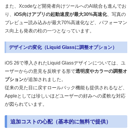
また、Xcodeなど開発者向けツールへのAI統合も進んでお
り、
iOS向けアプリの起動速度が最大30%高速化
、写真の
プレビュー読み込みが最大70%高速化など、パフォーマン
ス向上も発表の柱の一つとなっています。
デザインの変化（Liquid Glassに調整オプション）
iOS 26で導入されたLiquid Glassデザインについては、ユ
ーザーからの意見を反映する形で
透明度やカラーの調整オ
プション
が追加されました。
従来の見た目に戻すロールバック機能も提供されるなど、
Appleとしては珍しいほどユーザーの好みへの柔軟な対応
が図られています。
追加コストの心配（基本的に無料で提供）