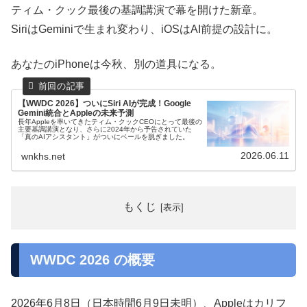
ティム・クック最後の基調講演で幕を開けた新章。
SiriはGeminiで生まれ変わり、iOSはAI前提の設計に。
あなたのiPhoneは今秋、別の道具になる。
【WWDC 2026】ついにSiri AIが完成！Google
Gemini統合とAppleの未来予測
長年Appleを率いてきたティム・クックCEOにとって最後の
主要基調講演となり、さらに2024年から予告されていた
「真のAIアシスタント」がついにベールを脱ぎました。
2026.06.11
wnkhs.net
もくじ
WWDC 2026 の概要
2026年6月8日（日本時間6月9日未明）、Appleはカリフ