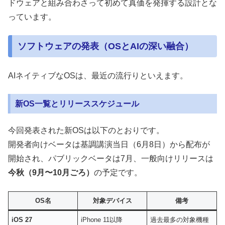
ドウェアと組み合わさって初めて真価を発揮する設計とな
っています。
ソフトウェアの発表（OSとAIの深い融合）
AIネイティブなOSは、最近の流行りといえます。
新OS一覧とリリーススケジュール
今回発表された新OSは以下のとおりです。
開発者向けベータは基調講演当日（6月8日）から配布が
開始され、パブリックベータは7月、一般向けリリースは
今秋（9月〜10月ごろ）
の予定です。
OS名
対象デバイス
備考
iOS 27
iPhone 11以降
過去最多の対象機種