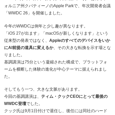
ォルニア州クパティーノのApple Parkで、年次開発者会議
「WWDC 26」を開催しました。
今年のWWDCは例年と少し趣が異なります。
「iOS 27が出ます」「macOSが新しくなります」という
従来型の発表ではなく、
Appleのすべてのデバイスをいか
にAI前提の道具に変えるか
、その大きな転換を示す場とな
りました。
基調講演は75分という凝縮された構成で、プラットフォ
ームを横断した体験の進化が中心テーマに据えられまし
た。
そしてもう一つ、大きな文脈があります。
今回の基調講演は、
ティム・クックCEOにとって最後の
WWDC登壇
でした。
クック氏は9月1日付けで退任し、後任には同社のハード