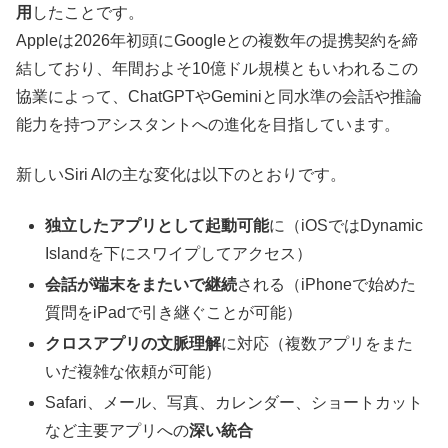
用
したことです。
Appleは2026年初頭にGoogleとの複数年の提携契約を締
結しており、年間およそ10億ドル規模ともいわれるこの
協業によって、ChatGPTやGeminiと同水準の会話や推論
能力を持つアシスタントへの進化を目指しています。
新しいSiri AIの主な変化は以下のとおりです。
独立したアプリとして起動可能
に（iOSではDynamic
Islandを下にスワイプしてアクセス）
会話が端末をまたいで継続
される（iPhoneで始めた
質問をiPadで引き継ぐことが可能）
クロスアプリの文脈理解
に対応（複数アプリをまた
いだ複雑な依頼が可能）
Safari、メール、写真、カレンダー、ショートカット
など主要アプリへの
深い統合