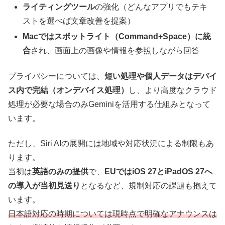
ライティングツール
の強化（どんなアプリでもテキ
ストを選べば文章改善を提案）
Macではスポットライト（Command+Space）に統
合
され、画面上の画像や情報を参照しながら回答
プライバシーについては、
短い処理や個人データはデバイ
ス内で完結（オンデバイス処理）
し、より高度なクラウド
処理が必要な場合のみGeminiを活用する仕組みとなって
います。
ただし、Siri AIの展開には地域や対応状況による制限もあ
ります。
当初は
英語のみの提供
で、
EUではiOS 27とiPadOS 27へ
の導入が当初見送り
となるなど、規制対応の課題も抱えて
います。
日本語対応の時期については現時点で明確なアナウンスは