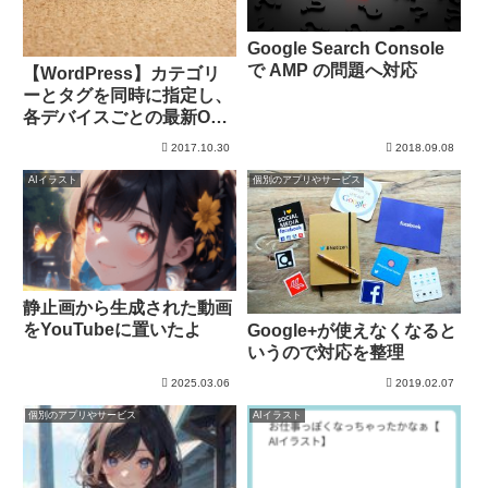
Google Search Console
で AMP の問題へ対応
【WordPress】カテゴリ
ーとタグを同時に指定し、
各デバイスごとの最新OS
を整理
2017.10.30
2018.09.08
AIイラスト
個別のアプリやサービス
静止画から生成された動画
をYouTubeに置いたよ
Google+が使えなくなると
いうので対応を整理
2025.03.06
2019.02.07
個別のアプリやサービス
AIイラスト