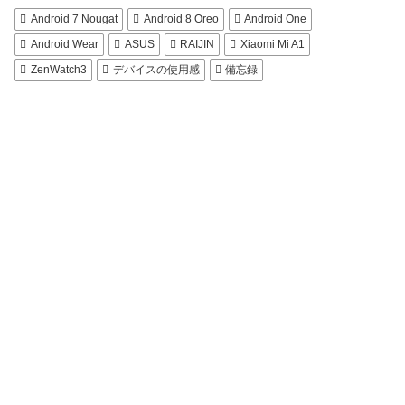
Android 7 Nougat
Android 8 Oreo
Android One
Android Wear
ASUS
RAIJIN
Xiaomi Mi A1
ZenWatch3
デバイスの使用感
備忘録