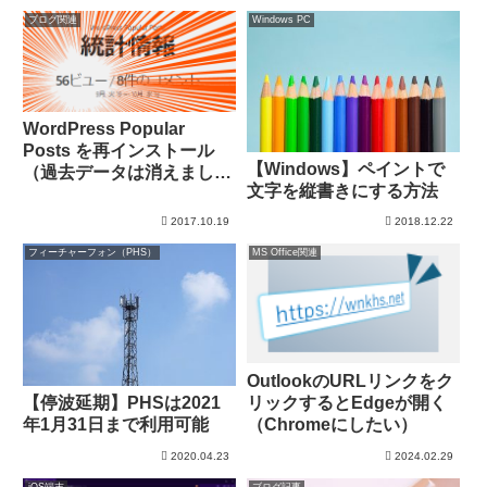
ブログ関連
Windows PC
WordPress Popular
Posts を再インストール
【Windows】ペイントで
（過去データは消えまし
文字を縦書きにする方法
た）
2017.10.19
2018.12.22
フィーチャーフォン（PHS）
MS Office関連
OutlookのURLリンクをク
リックするとEdgeが開く
【停波延期】PHSは2021
（Chromeにしたい）
年1月31日まで利用可能
2020.04.23
2024.02.29
iOS端末
ブログ記事