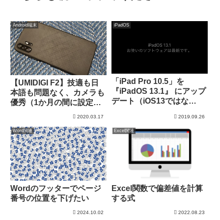
Android端末
iPadOS
「iPad Pro 10.5」を
【UMIDIGI F2】技適も日
『iPadOS 13.1』 にアップ
本語も問題なく、カメラも
デート（iOS13ではな
優秀（1か月の間に設定し
い！）
たことの備忘録）
2020.03.17
2019.09.26
Word関連
Excel関連
Wordのフッターでページ
Excel関数で偏差値を計算
番号の位置を下げたい
する式
2024.10.02
2022.08.23