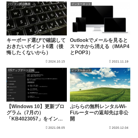
パソコン周辺機器
インターネット
キーボード選びで確認して
Outlookでメールを見ると
おきたいポイント6選（後
スマホから消える（IMAP4
悔したくないから）
とPOP3）
2024.10.15
2021.11.19
OSアップデート記録
インターネット
【Windows 10】更新プロ
ぷららの無料レンタルWi-
グラム（7月の）
Fiルーターの返却先は非公
「KB4023057」をインス
開
トール（21H1）
2021.08.05
2020.12.04