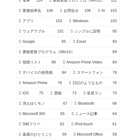
電車
114
累積更新プログラム（Win11）
111
業務効率化
106
お問合せ
106
AI
103
アプリ
103
Windows
103
ウェアラブル
101
シンプルに説明
95
Google
95
Excel
93
累積更新プログラム（Win10）
89
視聴リスト
86
Amazon Prime Video
84
デバイスの使用感
84
スマートフォン
78
Amazon Prime
78
日記のようなもの
76
iOS
75
愚痴
73
皇居ラン
70
消えゆくモノ
67
Bluetooth
66
Microsoft 365
65
ニュース記事
64
SIMフリー
62
iPod touch
61
薬屋のひとりごと
59
Microsoft Office
59