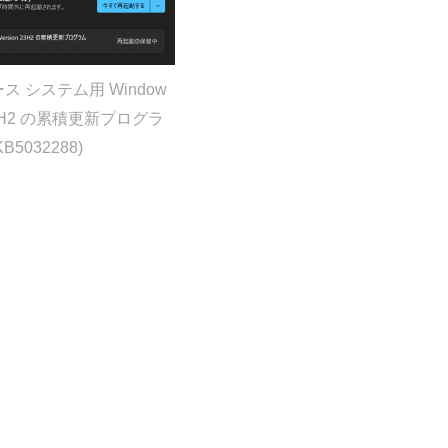
ベース システム用 Window
n 23H2 の累積更新プログラ
KB5032288)