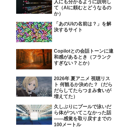
人にも分かるように説明し
て（AIに頼むとどうなるの
か）
「あのUIの名前は？」を解
決するサイト
Copilotとの会話トーンに違
和感があるとき（フランク
すぎない？とか）
2026年 夏アニメ 視聴リス
ト 何観るか決めた？（だら
だらしてたらつまみ食いが
増えてた）
久しぶりにプールで泳いだ
ら体がついてこなかった話
――感覚を取り戻すまでの
100メートル