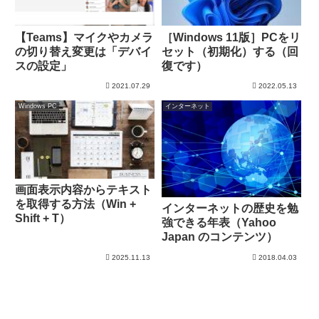
【Teams】マイクやカメラ
［Windows 11版］PCをリ
の切り替え変更は「デバイ
セット（初期化）する（回
スの設定」
復です）
2021.07.29
2022.05.13
Windows PC
インターネット
画面表示内容からテキスト
を取得する方法（Win +
インターネットの歴史を勉
Shift + T）
強できる年表（Yahoo
Japan のコンテンツ）
2025.11.13
2018.04.03