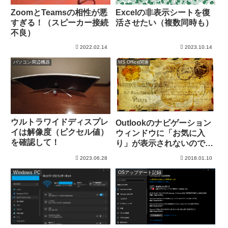
ZoomとTeamsの相性が悪
Excelの非表示シートを復
すぎる！（スピーカー接続
活させたい（複数同時も）
不良）
2022.02.14
2023.10.14
パソコン周辺機器
MS Office関連
ウルトラワイドディスプレ
Outlookのナビゲーション
イは解像度（ピクセル値）
ウィンドウに「お気に入
を確認して！
り」が表示されないので対
処（復活の呪文でなおりま
2023.06.28
2018.01.10
した）
Windows PC
OSアップデート記録