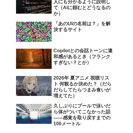
人にも分かるように説明し
て（AIに頼むとどうなるの
か）
「あのUIの名前は？」を解
決するサイト
Copilotとの会話トーンに違
和感があるとき（フランク
すぎない？とか）
2026年 夏アニメ 視聴リス
ト 何観るか決めた？（だら
だらしてたらつまみ食いが
増えてた）
久しぶりにプールで泳いだ
ら体がついてこなかった話
――感覚を取り戻すまでの
100メートル