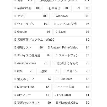
電車
114
累積更新プログラム（Win11）
111
業務効率化
106
お問合せ
106
AI
103
アプリ
103
Windows
103
ウェアラブル
101
シンプルに説明
95
Google
95
Excel
93
累積更新プログラム（Win10）
89
視聴リスト
86
Amazon Prime Video
84
デバイスの使用感
84
スマートフォン
78
Amazon Prime
78
日記のようなもの
76
iOS
75
愚痴
73
皇居ラン
70
消えゆくモノ
67
Bluetooth
66
Microsoft 365
65
ニュース記事
64
SIMフリー
62
iPod touch
61
薬屋のひとりごと
59
Microsoft Office
59