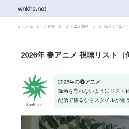
wnkhs.net
ホーム
趣味
アニメ関連
感想（アニメ
2026年 春アニメ 視聴リスト
2026年の
春アニメ
。
録画を忘れないようにリスト
配信で観るならスタイルが違
SunShine!