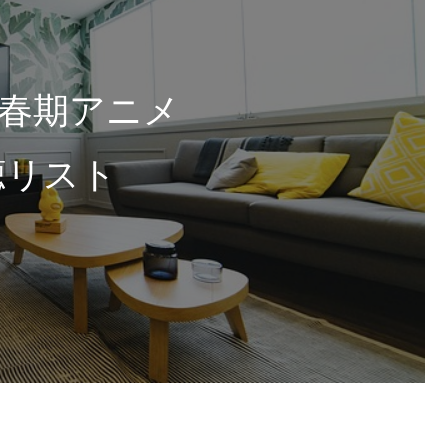
年 春期アニメ
聴リスト