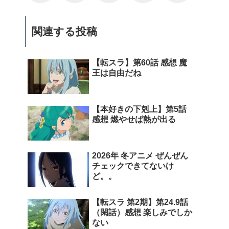
関連する投稿
【転スラ】第60話 感想 魔
王は自由だね
【本好きの下剋上】第5話
感想 燃やせば熱が出る
2026年 冬アニメ ぜんぜん
チェックできてないけ
ど。。
【転スラ 第2期】第24.9話
（閑話）感想 楽しみでしか
ない