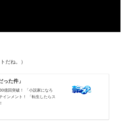
ートだね。）
だった件」
30億回突破！ 「小説家になろ
テインメント！ 「転生したらス
！