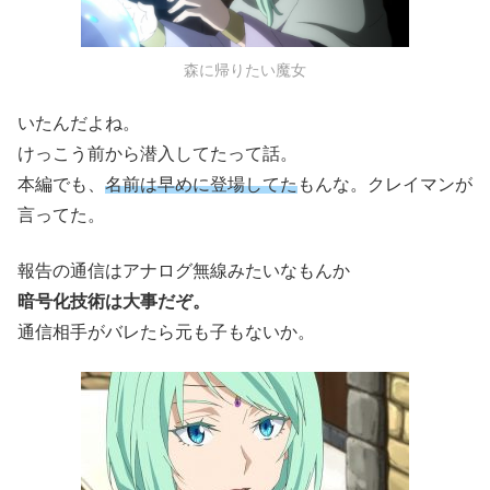
森に帰りたい魔女
いたんだよね。
けっこう前から潜入してたって話。
本編でも、
名前は早めに登場してた
もんな。クレイマンが
言ってた。
報告の通信はアナログ無線みたいなもんか
暗号化技術は大事だぞ。
通信相手がバレたら元も子もないか。