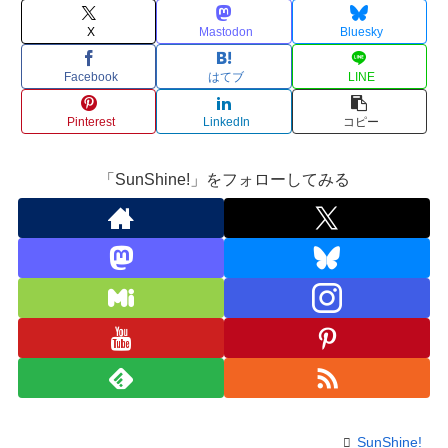
X
Mastodon
Bluesky
Facebook
はてブ
LINE
Pinterest
LinkedIn
コピー
「SunShine!」をフォローしてみる
SunShine!