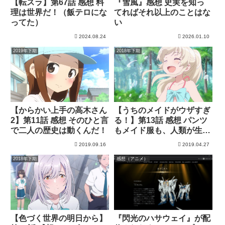
【転スラ】第67話 感想 料
『雪風』感想 史実を知っ
理は世界だ！（飯テロにな
てればそれ以上のことはな
ってた）
い
2024.08.24
2026.01.10
2019年下期
2018年下期
【からかい上手の高木さん
【うちのメイドがウザすぎ
2】第11話 感想 そのひと言
る！】第13話 感想 パンツ
で二人の歴史は動くんだ！
もメイド服も、人類が生み
出した文化の極み
2019.09.16
2019.04.27
2018年下期
感想（アニメ）
【色づく世界の明日から】
『閃光のハサウェイ』が配