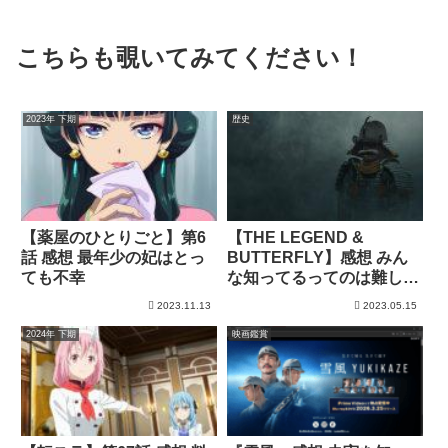
こちらも覗いてみてください！
2023年 下期
歴史
【薬屋のひとりごと】第6
【THE LEGEND &
話 感想 最年少の妃はとっ
BUTTERFLY】感想 みん
ても不幸
な知ってるってのは難しそ
う
2023.11.13
2023.05.15
2024年 下期
映画鑑賞