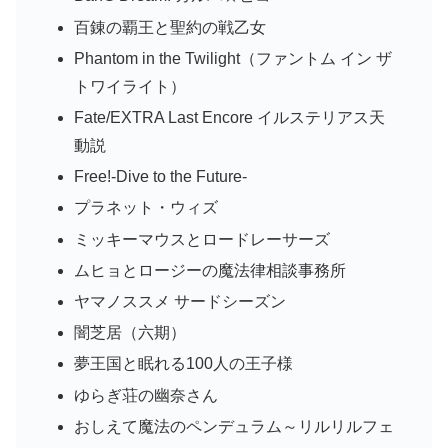
百錬の覇王と聖約の戦乙女
Phantom in the Twilight（ファントム イン ザ
トワイライト）
Fate/EXTRA Last Encore イルステリアス天
動説
Free!-Dive to the Future-
プラネット・ウィズ
ミッキーマウスとロードレーサーズ
ムヒョとロージーの魔法律相談事務所
ヤマノススメ サードシーズン
闇芝居（六期）
夢王国と眠れる100人の王子様
ゆらぎ荘の幽奈さん
おしえて魔法のペンデュラム～リルリルフェ