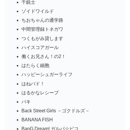
千銃士
ゾイドワイルド
ちおちゃんの通学路
中間管理録トネガワ
つくもがみ貸します
ハイスコアガール
働くお兄さん！の2！
はたらく細胞
ハッピーシュガーライフ
はねバド！
はるかなレシーブ
バキ
Back Street Girls －ゴクドルズ－
BANANA FISH
BanG Dream! ガルパ☆ピコ