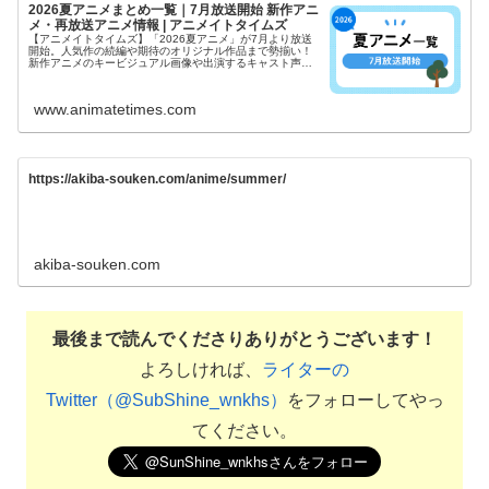
2026夏アニメまとめ一覧｜7月放送開始 新作アニ
メ・再放送アニメ情報 | アニメイトタイムズ
【アニメイトタイムズ】「2026夏アニメ」が7月より放送
開始。人気作の続編や期待のオリジナル作品まで勢揃い！
新作アニメのキービジュアル画像や出演するキャスト声優
情報などをまとめて「2026夏アニメ新番組一覧」をお届け
します！2026秋アニメ...
www.animatetimes.com
https://akiba-souken.com/anime/summer/
akiba-souken.com
最後まで読んでくださりありがとうございます！
よろしければ、
ライターの
Twitter（@SubShine_wnkhs）
をフォローしてやっ
てください。