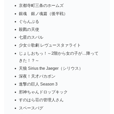
京都寺町三条のホームズ
銀魂 銀ノ魂篇（後半戦）
ぐらんぶる
殺戮の天使
七星のスバル
少女☆歌劇 レヴュースタァライト
じょしおちっ！～2階から女の子が…降って
きた！？～
天狼 Sirius the Jaeger（シリウス）
深夜！天才バカボン
進撃の巨人 Season 3
邪神ちゃんドロップキック
すのはら荘の管理人さん
スペースバグ