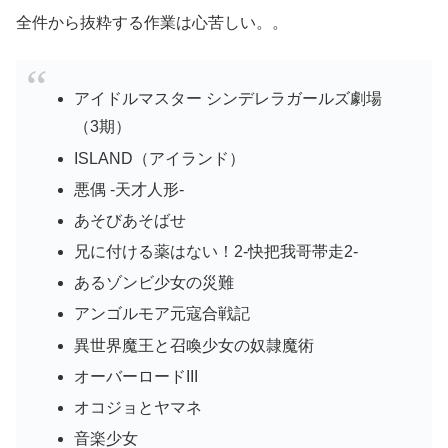
全件から抜粋する作業は心苦しい。。
アイドルマスター シンデレラガールズ劇場
（3期）
ISLAND（アイランド）
悪偶 -天才人形-
あそびあそばせ
兄に付ける薬はない！2-快把我哥帯走2-
あるゾンビ少女の災難
アンゴルモア元寇合戦記
異世界魔王と召喚少女の奴隷魔術
オーバーロードIII
オコジョとヤマネ
音楽少女