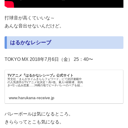
打球音が高くていいな～
あんな音出せないんだけど。
はるかなレシーブ
TOKYO MX 2018年7月6日（金） 25：40〜
TVアニメ『はるかなレシーブ』公式サイト
芳文社「まんがタイムきららフォワード」にて好評連載中
の人気原作がTVアニメ化決定！高×低、素人×経験者、前向
き×引っ込み思案......沖縄の地でビーチバレーのペアを組む
ことになった、 凸凹な二人の少女が呼吸を合わせ砂浜を翔
ぶ──!!
www.harukana-receive.jp
バレーボールは気になるところ。
きららってとこも気になる。