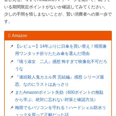
いる期間限定ポイントがないか確認してみてください。
少しの手間を惜しまないことが、賢い消費者への第一歩で
す。
Amazon
【レビュー】14年ぶりに日傘を買い替え！晴雨兼
用ワンタッチ折りたたみ傘を選んだ理由
『嗤う淑女 二人』感想 怖すぎて映像化不可だろ
うな
『連続殺人鬼カエル男 完結編』感想 シリーズ最
恐、なのにラストはあっさり
またAmazonポイント失効（600ポイントの無駄
から学ぶ、絶対に忘れない対策と確認方法）
梅雨でもパソコンを守れる！ハードシェル防水リ
ュックを買って正解だった話