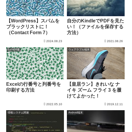
【WordPress】スパムを
自分のKindleでPDFを見た
ブラックリストに！
い！（ファイルを保存する
（Contact Form 7）
方法）
2024.08.23
2021.08.26
Excel関連
ウェアラブル端末
【皇居ラン】きれいな ナ
Excelの行番号と列番号を
イキ ズーム フライ 3 を履
印刷する方法
けてよかった！
2022.05.10
2019.12.11
情報システム関連
Android端末