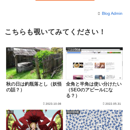
Blog Admin
こちらも覗いてみてください！
生活
ブログ関連
秋の日は釣瓶落とし（妖怪
全角と半角は使い分けたい
の話？）
（SEOのアピールにな
る？）
2023.10.08
2022.05.31
生活
Word関連