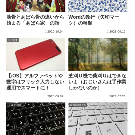
Wordの改行（矢印マー
肋骨とあばら骨の違いから
ク）の種類
始まる「あばら家」の話
2020.10.04
2023.09.15
iOS端末
生活
【iOS】アルファベットや
芝刈り機で柴刈りはできな
数字はフリック入力しない
いよ（おじいさんは手作業
運用でスマートに！
しかないのか）
2020.09.09
2023.07.23
ブログ関連
Windows PC