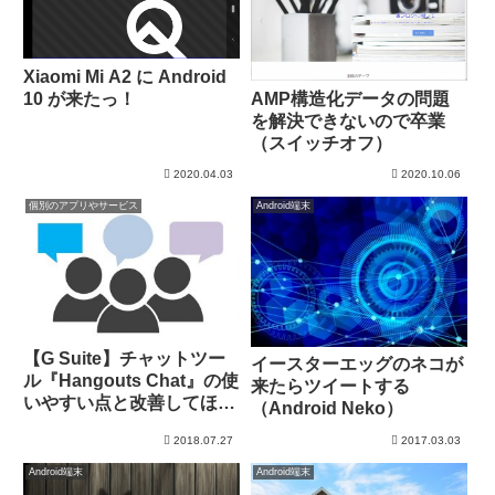
Xiaomi Mi A2 に Android
10 が来たっ！
AMP構造化データの問題
を解決できないので卒業
（スイッチオフ）
2020.04.03
2020.10.06
個別のアプリやサービス
Android端末
【G Suite】チャットツー
イースターエッグのネコが
ル『Hangouts Chat』の使
来たらツイートする
いやすい点と改善してほし
（Android Neko）
い点
2018.07.27
2017.03.03
Android端末
Android端末