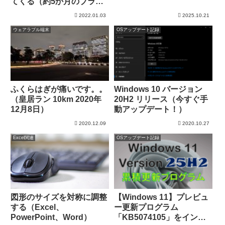
てくる（約5か月のブラン
クから復帰できたのか）
2022.01.03
2025.10.21
ウェアラブル端末
OSアップデート記録
ふくらはぎが痛いです。。
Windows 10 バージョン
（皇居ラン 10km 2020年
20H2 リリース（今すぐ手
12月8日）
動アップデート！）
2020.12.09
2020.10.27
Excel関連
OSアップデート記録
図形のサイズを対称に調整
【Windows 11】プレビュ
する（Excel、
ー更新プログラム
PowerPoint、Word）
「KB5074105」をインス