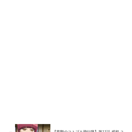
【荒野のコトブキ飛行隊】第11話 感想 ユ