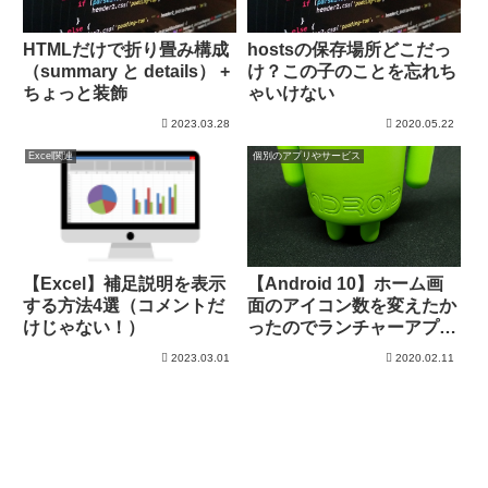
HTMLだけで折り畳み構成
hostsの保存場所どこだっ
（summary と details） +
け？この子のことを忘れち
ちょっと装飾
ゃいけない
2023.03.28
2020.05.22
Excel関連
個別のアプリやサービス
【Excel】補足説明を表示
【Android 10】ホーム画
する方法4選（コメントだ
面のアイコン数を変えたか
けじゃない！）
ったのでランチャーアプリ
を導入
2023.03.01
2020.02.11