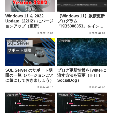
Windows 11 を 2022
【Windows 11】累積更新
Update（22H2）にバージ
プログラム
ョンアップ（更新）
「KB5008353」をインス
トール
2022.10.02
2022.02.01
情報システム関連
ブログ関連
SQL Server のサポート期
ブログ更新情報をTwitterに
限の一覧（バージョンごと
流す方法を変更（IFTTT ←
に気にしておきましょう）
SocialDog）
2024.03.16
2023.02.05
ブログ関連
Windows PC