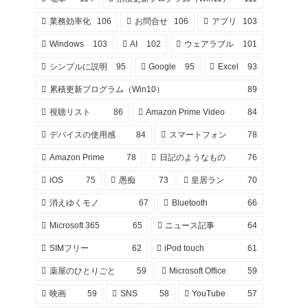
業務効率化
106
お問合せ
106
アプリ
103
Windows
103
AI
102
ウェアラブル
101
シンプルに説明
95
Google
95
Excel
93
累積更新プログラム（Win10）
89
視聴リスト
86
Amazon Prime Video
84
デバイスの使用感
84
スマートフォン
78
Amazon Prime
78
日記のようなもの
76
iOS
75
愚痴
73
皇居ラン
70
消えゆくモノ
67
Bluetooth
66
Microsoft 365
65
ニュース記事
64
SIMフリー
62
iPod touch
61
薬屋のひとりごと
59
Microsoft Office
59
映画
59
SNS
58
YouTube
57