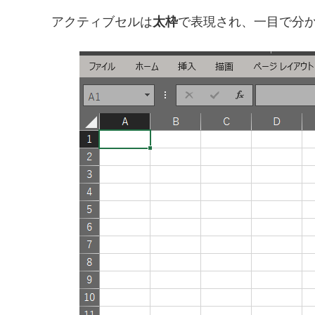
アクティブセルは
太枠
で表現され、一目で分