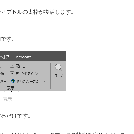
ティブセルの太枠が復活します。
内です。
表示
するだけです。