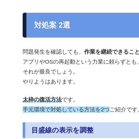
対処案 2選
問題発生を確認しても、
作業を継続できるこ
アプリやOSの再起動という力業に頼らずとも
それが最良でしょう。
やりようはあります。
太枠の復活方法
です。
手元環境で対処している方法を2つ
ご紹介です
目盛線の表示を調整