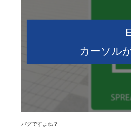
E
カーソル
バグですよね？