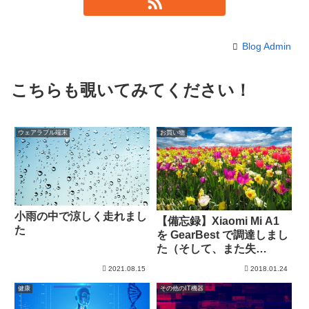
Blog Admin
こちらも覗いてみてください！
ウェアラブル端末
お買い物
小雨の中で涼しく走れまし
【備忘録】Xiaomi Mi A1
た
を GearBest で調達しまし
た（そして、また失
敗・・・）
2021.08.15
2018.01.24
健康
その他のIT機器