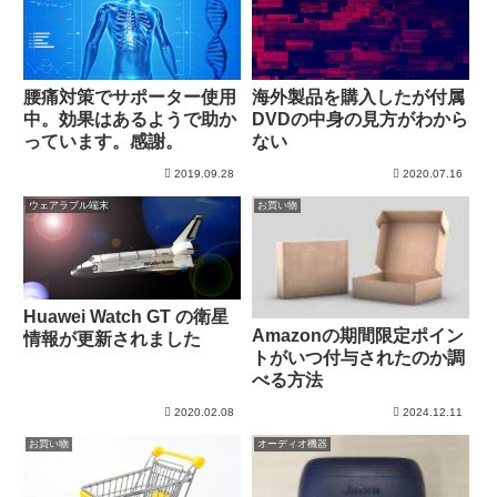
腰痛対策でサポーター使用
海外製品を購入したが付属
中。効果はあるようで助か
DVDの中身の見方がわから
っています。感謝。
ない
2019.09.28
2020.07.16
ウェアラブル端末
お買い物
Huawei Watch GT の衛星
Amazonの期間限定ポイン
情報が更新されました
トがいつ付与されたのか調
べる方法
2020.02.08
2024.12.11
お買い物
オーディオ機器