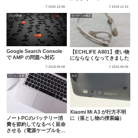
WR001】
2020.10.06
2019.12.10
ブログ関連
オーディオ機器
Google Search Console
【ECHLIFE A801】使い物
で AMP の問題へ対応
にならなくなってきました
2018.09.08
2024.09.06
パソコン全般
生活
Xiaomi Mi A3 が行方不明
に（落とし物の捜索編）
ノートPCのバッテリー消
費を節約してなるべく延命
させる（電源ケーブルを忘
れた話）