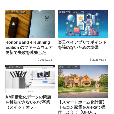
ウェアラブル端末
個別のアプリやサービス
Honor Band 4 Running
楽天ペイアプリでポイント
Edition のファームウェア
を諦めないための準備
更新で失敗を連発した
2019.01.17
2025.06.08
インターネット
スマートスピーカー
AMP構造化データの問題
を解決できないので卒業
【スマートホーム化計画】
（スイッチオフ）
リモコン家電をAlexaで操
作しよう！【UFO-