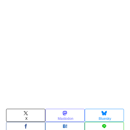
X
Mastodon
Bluesky