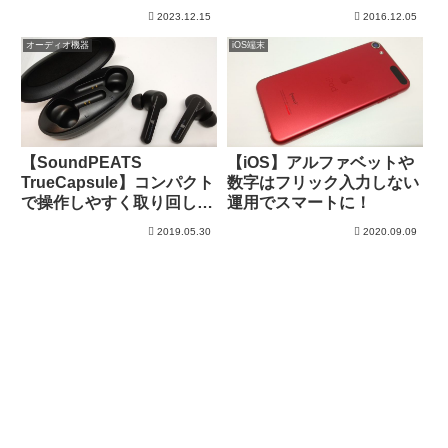
FFBM03SKBK】
2023.12.15
2016.12.05
オーディオ機器
iOS端末
【SoundPEATS
【iOS】アルファベットや
TrueCapsule】コンパクト
数字はフリック入力しない
で操作しやすく取り回しが
運用でスマートに！
よい独立型Bluetoothイヤ
2019.05.30
2020.09.09
ホン