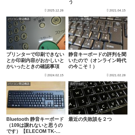
う
2025.12.26
2021.04.15
パソコン周辺機器
パソコン周辺機器
プリンターで印刷できない
静音キーボードの評判を聞
とか印刷内容がおかしいと
いたので（オンライン時代
かいったときの確認事項
の今こそ！）
2024.02.15
2021.02.28
パソコン周辺機器
流行りもの
Bluetooth 静音キーボード
最近の失敗談を２つ
（109は譲れないと思うの
です）【ELECOM TK-