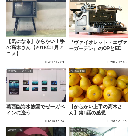
【気になる】からかい上手
『ヴァイオレット・エヴァ
の高木さん【2018年1月ア
ーガーデン』のOPとED
ニメ】
2017.12.03
2017.12.08
聖地巡礼（アニメ）
2018年上期
葛西臨海水族園でゼーガペ
【からかい上手の高木さ
インに逢う
ん】第1話の感想
2016.10.30
2018.01.10
2018年上期
2024年 上期