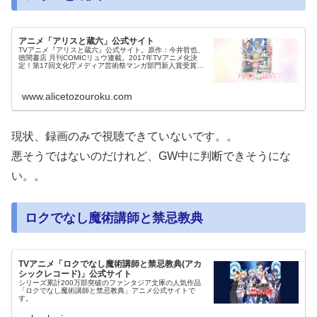
アニメ「アリスと蔵六」公式サイト
TVアニメ『アリスと蔵六』公式サイト。原作：今井哲也、
徳間書店 月刊COMICリュウ連載。2017年TVアニメ化決
定！第17回文化庁メディア芸術祭マンガ部門新人賞受賞作
品。
www.alicetozouroku.com
現状、録画のみで視聴できていないです。。
悪そうではないのだけれど、GW中に判断できそうにな
い。。
ロクでなし魔術講師と禁忌教典
TVアニメ「ロクでなし魔術講師と禁忌教典(アカ
シックレコード)」公式サイト
シリーズ累計200万部突破のファンタジア文庫の人気作品
「ロクでなし魔術講師と禁忌教典」アニメ公式サイトで
す。