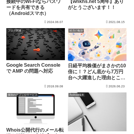
接続中のWi-Fiならパスワ
【wnkhs.net 5周年】あり
ードを共有できる
がとうございます！！
（Androidスマホ）
2024.06.07
2021.08.15
ブログ関連
経済の勉強
Google Search Console
日経平均株価がまさかの10
で AMP の問題へ対応
倍に！？どん底から7万円
台へ大躍進した理由とこれ
からの行方【中学生でもわ
2018.09.08
2026.06.23
かる】
個別のアプリやサービス
Android端末
Whois公開代行のメール転