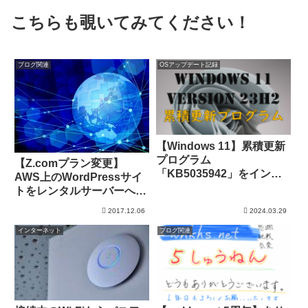
こちらも覗いてみてください！
ブログ関連
OSアップデート記録
【Windows 11】累積更新
プログラム
【Z.comプラン変更】
「KB5035942」をインス
AWS上のWordPressサイ
トール
トをレンタルサーバーへ移
行（ツールのおかげで楽々
2017.12.06
2024.03.29
移行）
インターネット
ブログ関連