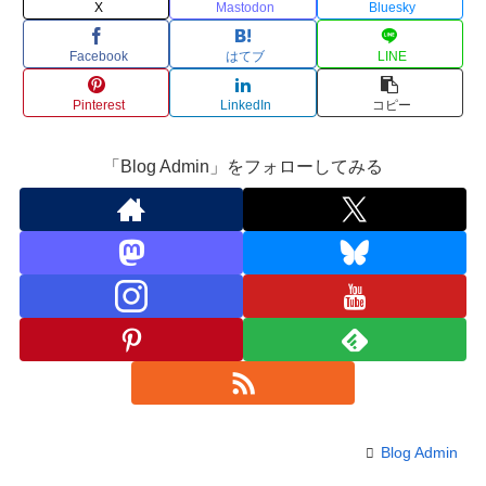
X
Mastodon
Bluesky
Facebook
はてブ
LINE
Pinterest
LinkedIn
コピー
「Blog Admin」をフォローしてみる
Blog Admin