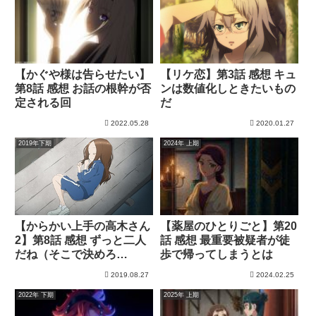
【かぐや様は告らせたい】
【リケ恋】第3話 感想 キュ
第8話 感想 お話の根幹が否
ンは数値化しときたいもの
定される回
だ
2022.05.28
2020.01.27
2019年下期
2024年 上期
【薬屋のひとりごと】第20
【からかい上手の高木さん
話 感想 最重要被疑者が徒
2】第8話 感想 ずっと二人
歩で帰ってしまうとは
だね（そこで決めろ
っ！！）
2019.08.27
2024.02.25
2022年 下期
2025年 上期