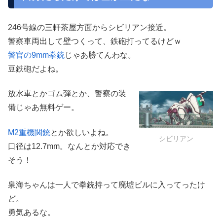
246号線の三軒茶屋方面からシビリアン接近。
警察車両出して壁つくって、鉄砲打ってるけどｗ
警官の9mm拳銃
じゃあ勝てんわな。
豆鉄砲だよね。
放水車とかゴム弾とか、警察の装
備じゃあ無料ゲー。
M2重機関銃
とか欲しいよね。
シビリアン
口径は12.7mm。なんとか対応でき
そう！
泉海ちゃんは一人で拳銃持って廃墟ビルに入ってったけ
ど。
勇気あるな。