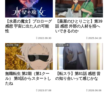
【水星の魔女】プロローグ
【薬屋のひとりごと】第39
感想 宇宙に出た人の可能
話 感想 外部の人材を招へ
性
いできるのか
2022.09.30
2025.04.19
2023年 下期
2026年 上期
無職転生 第2期（第1クー
【転スラ】第81話 感想 昔
ル） 第0話からスタートし
の知り合いって感じかな
たね
2023.07.08
2026.06.06