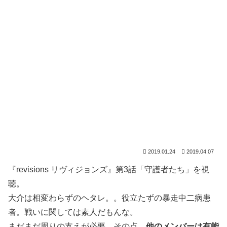
2019.01.24
2019.04.07
『revisions リヴィジョンズ』第3話「守護者たち」を視
聴。
大介は相変わらずのヘタレ。。役立たずの暴走中二病患
者。戦いに関しては素人だもんな。
まだまだ周りの支えが必要。その点、
他のメンバーは有能