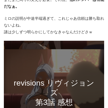
だなぁ。
ミロの説明が中途半端過ぎて、これじゃあ信頼は勝ち取れ
ないよね。
謎は少しずつ明らかにしてかなきゃなんだけどさｗ
revisions リヴィジョン
ズ
第3話 感想